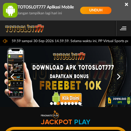
×
TOTOSLOT777 Aplikasi Mobile
UNDUH
Jangan tampilkan lagi hari ini
 dari 14.59.59 sampai 30-Sep-2026 14.59.59. Selama waktu ini, PP Virtual Sports p
JACKPOT
PLAY