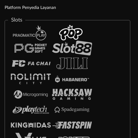
Platform Penyedia Layanan
Slots