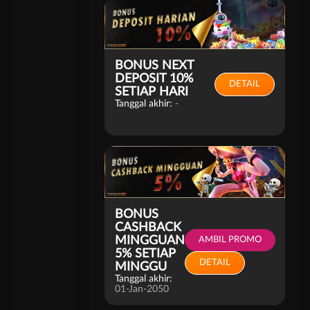
BONUS NEXT
DEPOSIT 10%
DETAIL
SETIAP HARI
Tanggal akhir:
-
BONUS
CASHBACK
MINGGUAN
AMBIL PROMO
5% SETIAP
DETAIL
MINGGU
Tanggal akhir:
01-Jan-2050