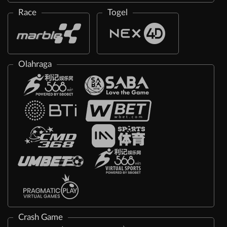
Race
Togel
Olahraga
Crash Game