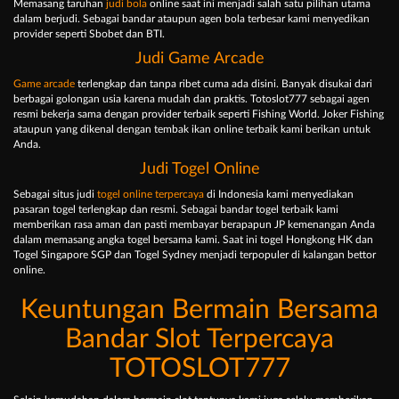
Memasang taruhan
judi bola
online saat ini menjadi salah satu pilihan utama
dalam berjudi. Sebagai bandar ataupun agen bola terbesar kami menyedikan
provider seperti Sbobet dan BTI.
Judi Game Arcade
Game arcade
terlengkap dan tanpa ribet cuma ada disini. Banyak disukai dari
berbagai golongan usia karena mudah dan praktis. Totoslot777 sebagai agen
resmi bekerja sama dengan provider terbaik seperti Fishing World. Joker Fishing
ataupun yang dikenal dengan tembak ikan online terbaik kami berikan untuk
Anda.
Judi Togel Online
Sebagai situs judi
togel online terpercaya
di Indonesia kami menyediakan
pasaran togel terlengkap dan resmi. Sebagai bandar togel terbaik kami
memberikan rasa aman dan pasti membayar berapapun JP kemenangan Anda
dalam memasang angka togel bersama kami. Saat ini togel Hongkong HK dan
Togel Singapore SGP dan Togel Sydney menjadi terpopuler di kalangan bettor
online.
Keuntungan Bermain Bersama
Bandar Slot Terpercaya
TOTOSLOT777