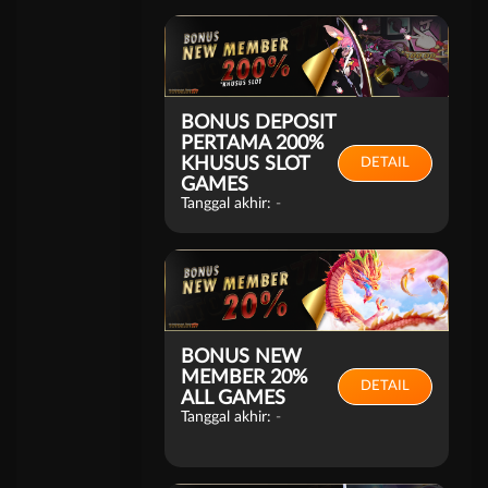
BONUS DEPOSIT
PERTAMA 200%
KHUSUS SLOT
DETAIL
GAMES
Tanggal akhir:
-
BONUS NEW
MEMBER 20%
DETAIL
ALL GAMES
Tanggal akhir:
-