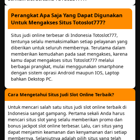
Perangkat Apa Saja Yang Dapat Digunakan
Untuk Mengakses Situs Totoslot777?
Situs judi online terbesar di Indonesia Totoslot777,
tentunya selalu memaksimalkan setiap pelayanan yang
diberikan untuk seluruh membernya. Terutama dalam
memberikan kemudahan pada saat mengakses, karena
kamu dapat mengakses situs Totoslot777 melalui
berbagai prangkat, mulai menggunakan smartphone
dengan sistem oprasi Android maupun IOS, Laptop
bahkan Dekstop PC.
Cara Mengetahui Situs Judi Slot Online Terbaik?
Untuk mencari salah satu situs judi slot online terbaik di
Indonesia sangat gampang. Pertama sekali Anda harus
mencari situs slot yang selalu memberikan promo dan
bonus jackpot slot online terbesar. Lalu, cari situs yang
dapat menjamin keamanan dan kenyamanan dari setiap
membernya. Selanjutnya adalah pilih situs yang telah