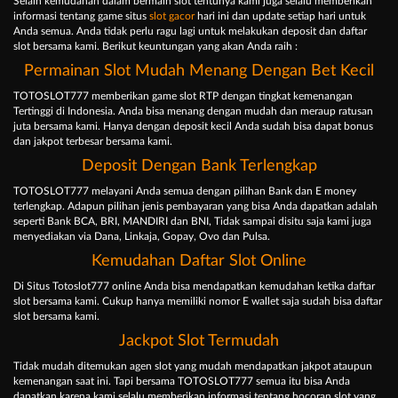
Selain kemudahan dalam bermain slot tentunya kami juga selalu memberikan
informasi tentang game situs
slot gacor
hari ini dan update setiap hari untuk
Anda semua. Anda tidak perlu ragu lagi untuk melakukan deposit dan daftar
slot bersama kami. Berikut keuntungan yang akan Anda raih :
Permainan Slot Mudah Menang Dengan Bet Kecil
TOTOSLOT777 memberikan game slot RTP dengan tingkat kemenangan
Tertinggi di Indonesia. Anda bisa menang dengan mudah dan meraup ratusan
juta bersama kami. Hanya dengan deposit kecil Anda sudah bisa dapat bonus
dan jakpot terbesar bersama kami.
Deposit Dengan Bank Terlengkap
TOTOSLOT777 melayani Anda semua dengan pilihan Bank dan E money
terlengkap. Adapun pilihan jenis pembayaran yang bisa Anda dapatkan adalah
seperti Bank BCA, BRI, MANDIRI dan BNI, Tidak sampai disitu saja kami juga
menyediakan via Dana, Linkaja, Gopay, Ovo dan Pulsa.
Kemudahan Daftar Slot Online
Di Situs Totoslot777 online Anda bisa mendapatkan kemudahan ketika daftar
slot bersama kami. Cukup hanya memiliki nomor E wallet saja sudah bisa daftar
slot bersama kami.
Jackpot Slot Termudah
Tidak mudah ditemukan agen slot yang mudah mendapatkan jakpot ataupun
kemenangan saat ini. Tapi bersama TOTOSLOT777 semua itu bisa Anda
dapatkan karena kami selalu memberikan informasi tentang bocoran slot yang