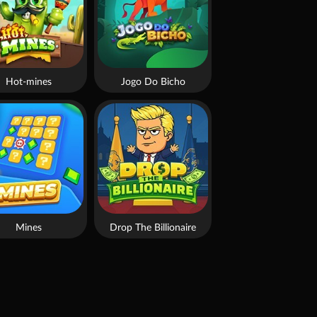
Hot-mines
Jogo Do Bicho
Mines
Drop The Billionaire