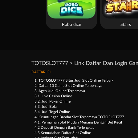
Robo dice
Stairs
TOTOSLOT777 > Link Daftar Dan Login Gam
DAFTAR ISI
1. TOTOSLOT777 Situs Judi Slot Online Terbaik
2. Daftar 10 Game Slot Online Terpercaya
3. Agen Judi Online Terpercaya
3.1. Live Casino Online
3.2. Judi Poker Online
3.3. Judi Bola
3.4. Judi Togel Online
4. Keuntungan Bandar Slot Terpercaya TOTOSLOT777
4.1. Permainan Slot Mudah Menang Dengan Bet Kecil
4.2 Deposit Dengan Bank Terlengkap
4.3 Kemudahan Daftar Slot Online
4.4 Jackpot Slot Termudah