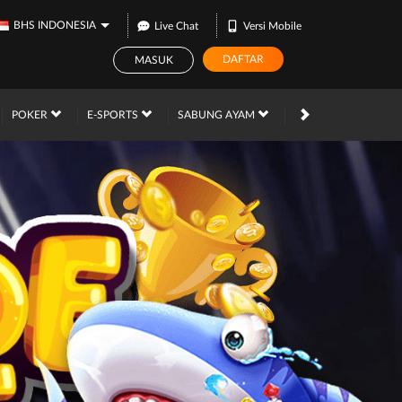
BHS INDONESIA
Live Chat
Versi Mobile
DAFTAR
MASUK
PROMOSI
POKER
E-SPORTS
SABUNG AYAM