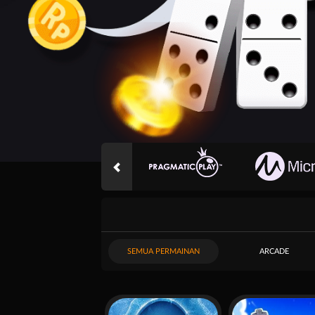
SEMUA PERMAINAN
ARCADE