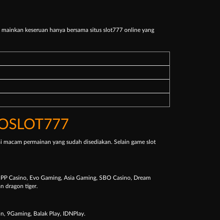
 mainkan keseruan hanya bersama situs slot777 online yang
OTOSLOT777
ai macam permainan yang sudah disediakan. Selain game slot
g, PP Casino, Evo Gaming, Asia Gaming, SBO Casino, Dream
n dragon tiger.
in, 9Gaming, Balak Play, IDNPlay.