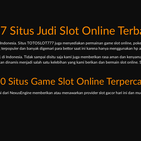
itus Judi Slot Online Terb
i Indonesia. Situs TOTOSLOT777 juga menyediakan permainan game slot online, poker on
 terpopuler dan banyak digemari para bettor saat ini karena hanya menggunakan hp an
1 di Indonesia. Tidak sampai disitu saja kami juga memberikan rasa aman dan kenya
dan dinamis menjadi salah satu kelebihan yang kami berikan dan bermain slot online.
10 Situs Game Slot Online Terperc
smi dari NexusEngine memberikan atau menawarkan provider slot gacor hari ini dan