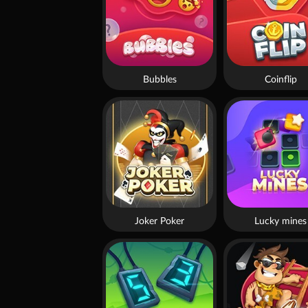
Bubbles
Сoinflip
Joker Poker
Lucky mines