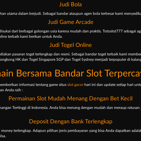
Judi Bola
ilihan utama dalam berjudi. Sebagai bandar ataupun agen bola terbesar kami menyedik
Judi Game Arcade
disukai dari berbagai golongan usia karena mudah dan praktis. Totoslot777 sebagai ag
line terbaik kami berikan untuk Anda.
Judi Togel Online
diakan pasaran togel terlengkap dan resmi. Sebagai bandar togel terbaik kami mem
ongkong HK dan Togel Singapore SGP dan Togel Sydney menjadi terpopuler di kalang
ain Bersama Bandar Slot Terper
memberikan informasi tentang game situs
slot gacor
hari ini dan update setiap hari u
an Anda raih :
Permainan Slot Mudah Menang Dengan Bet Kecil
an Tertinggi di Indonesia. Anda bisa menang dengan mudah dan meraup ratusan ju
Deposit Dengan Bank Terlengkap
ney terlengkap. Adapun pilihan jenis pembayaran yang bisa Anda dapatkan adalah 
lsa.