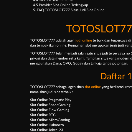
4.5 Provider Slot Online Terlengkap
5. FAQ TOTOSLOT777 Situs Judi Slot Online
TOTOSLOT777 S
TOTOSLOT777 adalah agen
judi online
terbaik dan terpercaya d
dan tembak ikan online. Permainan slot merupakan jenis judi yang
TOTOSLOT777 telah menjadi salah satu situs judi terpercaya no 
privasi dan data member setia kami. Tampilan situs yang modern 
menggunakan Dana, OVO, Gopay dan Linkaja tanpa potongan.
Daftar 
TOTOSLOT777 sebagai agen situs
slot online
yang berlisensi re
nama situs judi slot terbaik :
Slot Online Pragmatic Play
Slot Online SpadeGaming
Slot Online Flow Gaming
Slot Online RTG
Slot Online MicroGaming
Slot Online Habanero
Slot Online Joker123