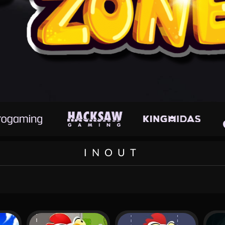
INOUT