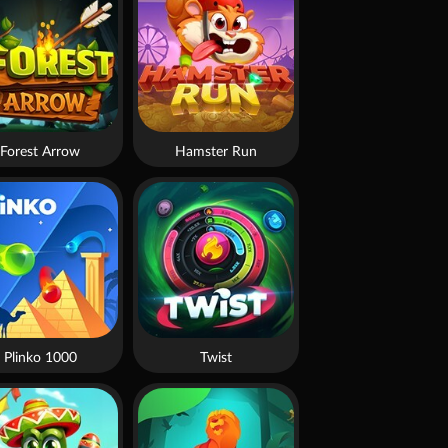
Forest Arrow
Hamster Run
Plinko 1000
Twist