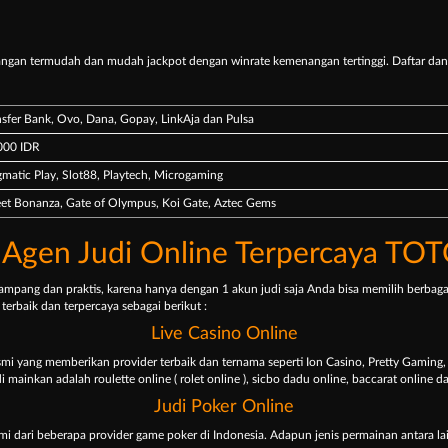
angan termudah dan mudah jackpot dengan winrate kemenangan tertinggi. Daftar dan
nsfer Bank, Ovo, Dana, Gopay, LinkAja dan Pulsa
000 IDR
gmatic Play, Slot88, Playtech, Microgaming
et Bonanza, Gate of Olympus, Koi Gate, Aztec Gems
Agen Judi Online Terpercaya T
ampang dan praktis, karena hanya dengan 1 akun judi saja Anda bisa memilih berbag
erbaik dan terpercaya sebagai berikut :
Live Casino Online
smi yang memberikan provider terbaik dan ternama seperti Ion Casino, Pretty Gamin
ainkan adalah roulette online ( rolet online ), sicbo dadu online, baccarat online da
Judi Poker Online
mi dari beberapa provider game poker di Indonesia. Adapun jenis permainan antara la