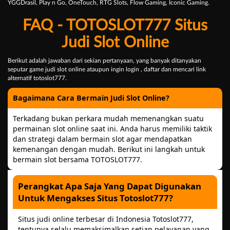
YGGDrasil, Play n Go, OneTouch, RTG Slots, Flow Gaming, Iconic Gaming.
FAQ - TOTOSLOT777 Situs
Judi Slot Online
Berikut adalah jawaban dari sekian pertanyaan, yang banyak ditanyakan
seputar game judi slot online ataupun ingin login , daftar dan mencari link
alternatif totoslot777.
Bagaimana Cara Bermain Judi Slot Online?
Terkadang bukan perkara mudah memenangkan suatu
permainan slot online saat ini. Anda harus memiliki taktik
dan strategi dalam bermain slot agar mendapatkan
kemenangan dengan mudah. Berikut ini langkah untuk
bermain slot bersama TOTOSLOT777.
Perangkat Apa Saja Yang Dapat Digunakan
Untuk Mengakses Situs Totoslot777?
Situs judi online terbesar di Indonesia Totoslot777,
tentunya selalu memaksimalkan setiap pelayanan yang