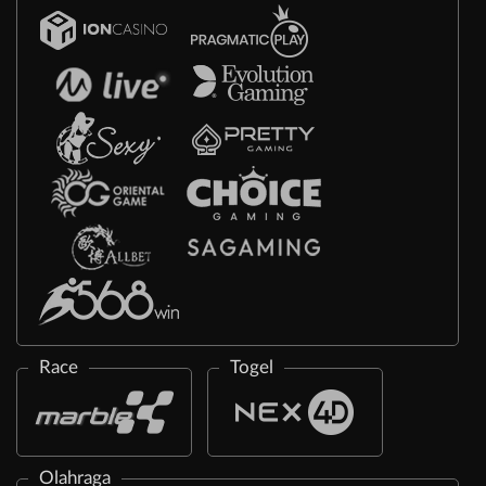
Race
Togel
Olahraga