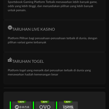
Sportsbook Gaming Platform Terbaik menawarkan lebih banyak game,
odds yang lebih tinggi, dan menyediakan pilihan yang lebih banyak
untuk pemain.
TARUHAN LIVE KASINO
Platform Pilihan bagi perusahaan-perusahaan terbaik di dunia, dengan
pilihan variasi game terbanyak
TARUHAN TOGEL
Platform togel yang menarik dari perusahan terbaik di dunia yang
menawarkan hadiah kemenangan besar