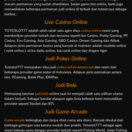
macam permainan yang sudah disediakan. Selain game slot online, kami juga
menyediakan beberapa permainan judi online di terbaik dan terpercaya sebagai
berikut :
Live Casino Online
TOTOSLOT77 adalah salah salah satu agen situs
casino online
resmi yang
memberikan provider terbaik dan ternama seperti Ion Casino, Pretty Gaming, PP
Casino, Evo Gaming, Asia Gaming, SBO Casino, Dream Gaming dan Allbet.
Adapun jenis permainan kasino yang banyak di mainkan adalah roulette online
( rolet online ), sicbo dadu online, baccarat online dan dragon tiger.
Judi Poker Online
Totoslot777 merupakan situs judi
poker online terpercaya
dan resmi dari
beberapa provider game poker di Indonesia. Adapun jenis permainan antara
lain, 9Gaming, Balak Play, IDNPlay.
Judi Bola
Memasang taruhan
judi bola
online saat ini menjadi salah satu pilihan utama
dalam berjudi. Sebagai bandar ataupun agen bola terbesar kami menyedikan
provider seperti Sbobet dan BTI.
Judi Game Arcade
Game arcade
terlengkap dan tanpa ribet cuma ada disini. Banyak disukai dari
berbagai golongan usia karena mudah dan praktis. Totoslot777 sebagai agen
resmi bekerja sama dengan provider terbaik seperti Fishing World. Joker Fishing