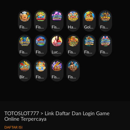
Fisherman's Wharf
Fish Hunter Insect Paradise
Fish Hunter 2 EX-Pro
Happy Fish 5
Golden Toad Fish Hunting
Fish Hunting: Da Sheng Nao Hai
Fish Hunting: Yao Qian Shu
Fish Hunter 2 EX-Novice
Lucky Wheel
Fish Hunter Monster Awaken
Fish Hunter 2 EX-Newbie
Fish Hunter 2 EX-My Club
Bird Paradise
Fish Hunter Spongebob
Fish Haiba
Fish Hunting: Li Kui Pi Yu
TOTOSLOT777 > Link Daftar Dan Login Game
Online Terpercaya
DAFTAR ISI