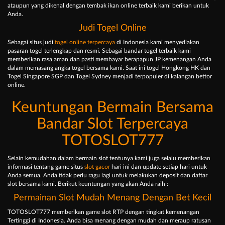
ataupun yang dikenal dengan tembak ikan online terbaik kami berikan untuk
Anda.
Judi Togel Online
Sebagai situs judi
togel online terpercaya
di Indonesia kami menyediakan
pasaran togel terlengkap dan resmi. Sebagai bandar togel terbaik kami
memberikan rasa aman dan pasti membayar berapapun JP kemenangan Anda
dalam memasang angka togel bersama kami. Saat ini togel Hongkong HK dan
Togel Singapore SGP dan Togel Sydney menjadi terpopuler di kalangan bettor
online.
Keuntungan Bermain Bersama
Bandar Slot Terpercaya
TOTOSLOT777
Selain kemudahan dalam bermain slot tentunya kami juga selalu memberikan
informasi tentang game situs
slot gacor
hari ini dan update setiap hari untuk
Anda semua. Anda tidak perlu ragu lagi untuk melakukan deposit dan daftar
slot bersama kami. Berikut keuntungan yang akan Anda raih :
Permainan Slot Mudah Menang Dengan Bet Kecil
TOTOSLOT777 memberikan game slot RTP dengan tingkat kemenangan
Tertinggi di Indonesia. Anda bisa menang dengan mudah dan meraup ratusan